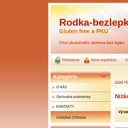
Rodka-bezlepk
Gluten free a PKU
Chuť skutočného domova bez lepku.
Prihlásenie
Nová registrácia
O
Kategória
»
Úvod
N
O NÁS
Nízk
Obchodné podmienky
KONTAKTY
Výro
ÚVODNÁ STRANA