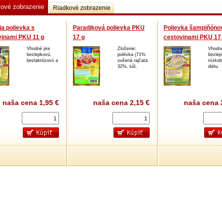
kové zobrazenie
Riadkové zobrazenie
a polievka s
Paradjková polievka PKU
Polievka šampiňóno
vinami PKU 11 g
17 g
cestovinami PKU 17
Vhodné pre
Zloženie:
Vhodn
bezlepkovú,
polévka (71%:
bezlep
bezlaktózovú a
sušená rajčata
nízkob
32%, sůl,
diétu
naša cena
1,95 €
naša cena
2,15 €
naša cena