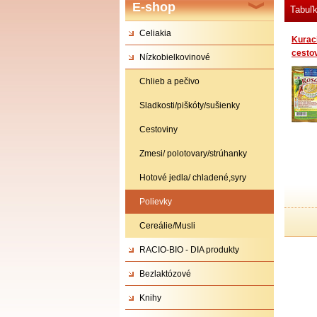
E-shop
Tabuľ
Celiakia
Kuraci
cesto
Nízkobielkovinové
Chlieb a pečivo
Sladkosti/piškóty/sušienky
Cestoviny
Zmesi/ polotovary/strúhanky
Hotové jedla/ chladené,syry
Polievky
Cereálie/Musli
RACIO-BIO - DIA produkty
Bezlaktózové
Knihy