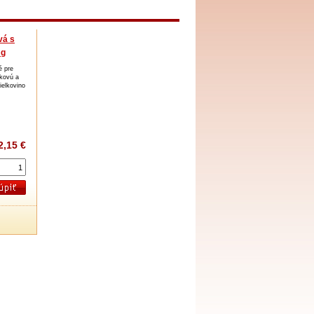
vá s
 g
é pre
kovú a
ielkovino
2,15 €