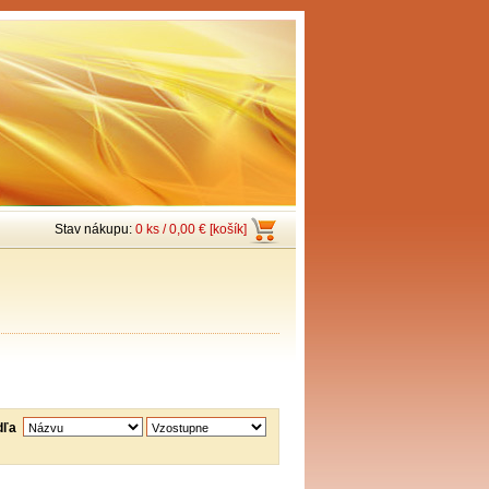
Stav nákupu:
0 ks / 0,00 € [košík]
dľa