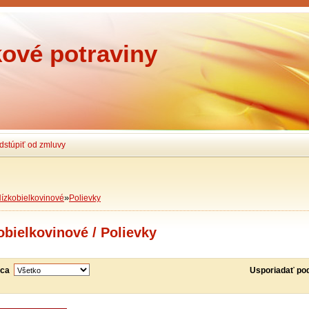
ové potraviny
dstúpiť od zmluvy
»
ízkobielkovinové
Polievky
obielkovinové / Polievky
bca
Usporiadať po